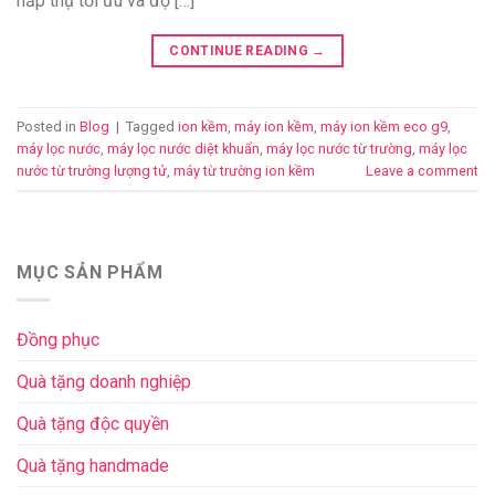
hấp thụ tối ưu và độ […]
CONTINUE READING
→
Posted in
Blog
|
Tagged
ion kềm
,
máy ion kềm
,
máy ion kềm eco g9
,
máy lọc nước
,
máy lọc nước diệt khuẩn
,
máy lọc nước từ trường
,
máy lọc
nước từ trường lượng tử
,
máy từ trường ion kềm
Leave a comment
MỤC SẢN PHẨM
Đồng phục
Quà tặng doanh nghiệp
Quà tặng độc quyền
Quà tặng handmade