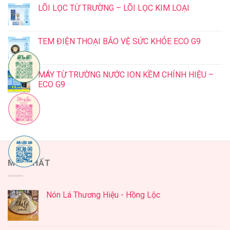
LÕI LỌC TỪ TRƯỜNG – LÕI LỌC KIM LOẠI
TEM ĐIỆN THOẠI BẢO VỆ SỨC KHỎE ECO G9
MÁY TỪ TRƯỜNG NƯỚC ION KỀM CHÍNH HIỆU –
ECO G9
MỚI NHẤT
Nón Lá Thương Hiệu - Hồng Lộc