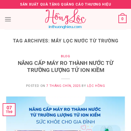
Skip
SẢN XUẤT QUÀ TẶNG QUẢNG CÁO THƯƠNG HIỆU
to
content
0
TAG ARCHIVES:
MÁY LỌC NƯỚC TỪ TRƯỜNG
BLOG
NÂNG CẤP MÁY RO THÀNH NƯỚC TỪ
TRƯỜNG LƯỢNG TỬ ION KIỀM
POSTED ON
7 THÁNG CHÍN, 2025
BY
LỘC HỒNG
07
Th9