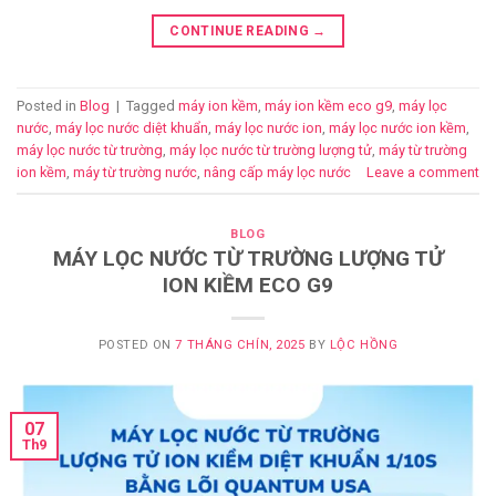
CONTINUE READING
→
Posted in
Blog
|
Tagged
máy ion kềm
,
máy ion kềm eco g9
,
máy lọc
nước
,
máy lọc nước diệt khuẩn
,
máy lọc nước ion
,
máy lọc nước ion kềm
,
máy lọc nước từ trường
,
máy lọc nước từ trường lượng tử
,
máy từ trường
ion kềm
,
máy từ trường nước
,
nâng cấp máy lọc nước
Leave a comment
BLOG
MÁY LỌC NƯỚC TỪ TRƯỜNG LƯỢNG TỬ
ION KIỀM ECO G9
POSTED ON
7 THÁNG CHÍN, 2025
BY
LỘC HỒNG
07
Th9