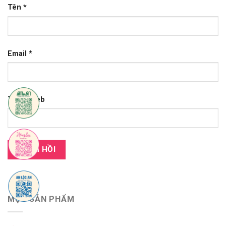
Tên
*
Email
*
Trang web
MỤC SẢN PHẨM