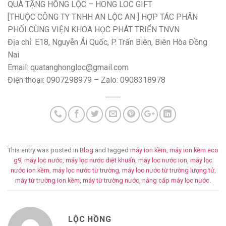
QUÀ TẶNG HỒNG LỘC – HONG LOC GIFT
[THUỘC CÔNG TY TNHH AN LỘC AN ] HỢP TÁC PHÂN
PHỐI CÙNG VIỆN KHOA HỌC PHÁT TRIỂN TNVN
Địa chỉ: E18, Nguyễn Ái Quốc, P. Trấn Biên, Biên Hòa Đồng
Nai
Email: quatanghongloc@gmail.com
Điện thoại: 0907298979 – Zalo: 0908318978
This entry was posted in
Blog
and tagged
máy ion kềm
,
máy ion kềm eco
g9
,
máy lọc nước
,
máy lọc nước diệt khuẩn
,
máy lọc nước ion
,
máy lọc
nước ion kềm
,
máy lọc nước từ trường
,
máy lọc nước từ trường lượng tử
,
máy từ trường ion kềm
,
máy từ trường nước
,
nâng cấp máy lọc nước
.
LỘC HỒNG