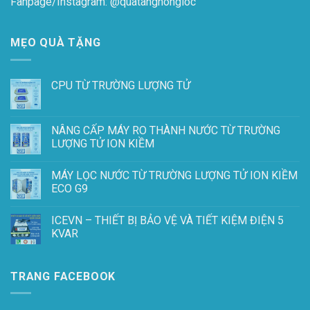
Fanpage/Instagram:
@quatanghongloc
MẸO QUÀ TẶNG
CPU TỪ TRƯỜNG LƯỢNG TỬ
NÂNG CẤP MÁY RO THÀNH NƯỚC TỪ TRƯỜNG
LƯỢNG TỬ ION KIỀM
MÁY LỌC NƯỚC TỪ TRƯỜNG LƯỢNG TỬ ION KIỀM
ECO G9
ICEVN – THIẾT BỊ BẢO VỆ VÀ TIẾT KIỆM ĐIỆN 5
KVAR
TRANG FACEBOOK