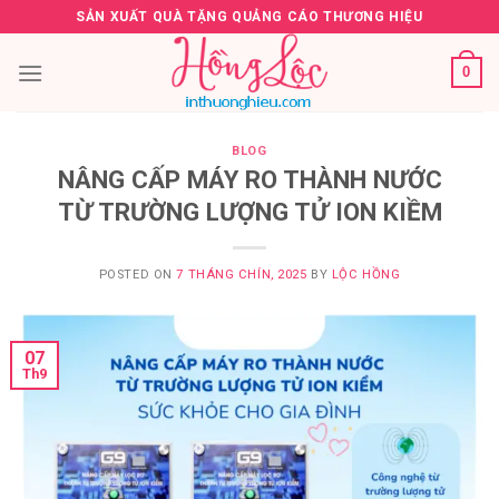
Skip
SẢN XUẤT QUÀ TẶNG QUẢNG CÁO THƯƠNG HIỆU
to
content
0
BLOG
NÂNG CẤP MÁY RO THÀNH NƯỚC
TỪ TRƯỜNG LƯỢNG TỬ ION KIỀM
POSTED ON
7 THÁNG CHÍN, 2025
BY
LỘC HỒNG
07
Th9