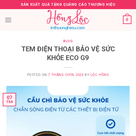
Skip
SẢN XUẤT QUÀ TẶNG QUẢNG CÁO THƯƠNG HIỆU
to
content
0
BLOG
TEM ĐIỆN THOẠI BẢO VỆ SỨC
KHỎE ECO G9
POSTED ON
7 THÁNG CHÍN, 2025
BY
LỘC HỒNG
07
Th9