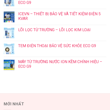
ECO G9
ICEVN – THIẾT BỊ BẢO VỆ VÀ TIẾT KIỆM ĐIỆN 5
KVAR
LÕI LỌC TỪ TRƯỜNG – LÕI LỌC KIM LOẠI
TEM ĐIỆN THOẠI BẢO VỆ SỨC KHỎE ECO G9
MÁY TỪ TRƯỜNG NƯỚC ION KỀM CHÍNH HIỆU –
ECO G9
MỚI NHẤT