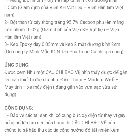
1- Màng lưới nhôm Polyme hấp từ hình tròn đường kính
1.5cm (Giám định của Viện KH Vật liệu – Viện Hàn lâm Việt
nam)
2- Bột than từ cây thông trắng 95,7% Cacbon phủ lên màng
lưới nhôm : 0.02g (Giám định của Viện KH Vật liệu – Viện
Hàn lâm Việt nam)
3- Keo Epoxy dày 0.05mm và keo 2 mặt đường kính 2cm
(Do công ty Minh Mẫn KCN Tân Phú Trung Củ chi gia công)
ỨNG DỤNG:
Được xem Như một CẦU CHÌ BẢO VỆ nhìn thấy được để gắn
lên các thiết bị điện tử như: Điện Thoại – Modem Wi-fi –
Máy tính – xe máy điện ( đang gắn vào vừa sạc vừa sử
dụng)
CÔNG DỤNG:
1- Bảo vệ các tài sản khi có xung bức xạ điện từ thay vì gây
tiếng nổ lớn tạo nên hỏa hoạn thì CẦU CHÌ BẢO VỆ của
chúng ta sẽ hấp thu các tia cộng hưởng đó tất nhiên kèm