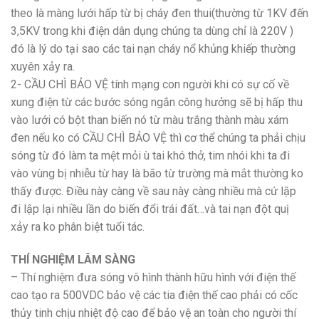
theo là màng lưới hấp từ bị cháy đen thui(thường từ 1KV đến
3,5KV trong khi điện dân dụng chúng ta dùng chỉ là 220V )
đó là lý do tại sao các tai nạn cháy nổ khủng khiếp thường
xuyên xảy ra.
2- CẦU CHÌ BẢO VỆ tính mạng con người khi có sự cố về
xung điện từ các bước sóng ngắn công hưởng sẽ bị hấp thu
vào lưới có bột than biến nó từ màu trắng thành màu xám
đen nếu ko có CẦU CHÌ BẢO VỆ thì cơ thể chúng ta phải chịu
sóng từ đó làm ta mệt mỏi ù tai khó thở, tim nhói khi ta đi
vào vùng bị nhiễu từ hay là bão từ trường mà mắt thường ko
thấy được. Điều này càng về sau này càng nhiều mà cứ lập
đi lập lại nhiều lần do biến đổi trái đất…và tai nạn đột quị
xảy ra ko phân biệt tuổi tác.
THÍ NGHIỆM LÂM SÀNG
– Thí nghiệm đưa sóng vô hình thành hữu hình với điện thế
cao tạo ra 500VDC bảo vệ các tia điện thế cao phải có cốc
thủy tinh chịu nhiệt độ cao để bảo vệ an toàn cho người thí