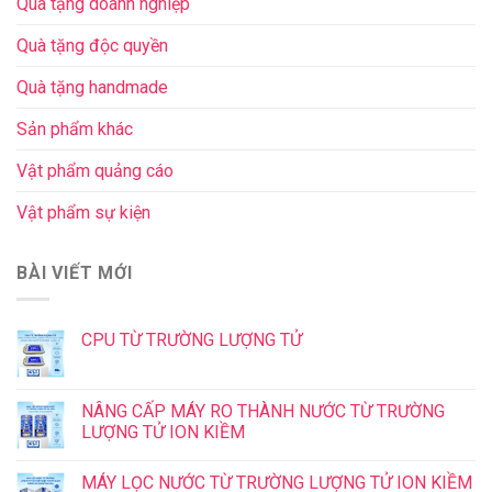
Quà tặng doanh nghiệp
Quà tặng độc quyền
Quà tặng handmade
Sản phẩm khác
Vật phẩm quảng cáo
Vật phẩm sự kiện
BÀI VIẾT MỚI
CPU TỪ TRƯỜNG LƯỢNG TỬ
NÂNG CẤP MÁY RO THÀNH NƯỚC TỪ TRƯỜNG
LƯỢNG TỬ ION KIỀM
MÁY LỌC NƯỚC TỪ TRƯỜNG LƯỢNG TỬ ION KIỀM