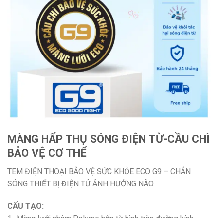
MÀNG HẤP THỤ SÓNG ĐIỆN TỪ-CẦU CHÌ
BẢO VỆ CƠ THỂ
TEM ĐIỆN THOẠI BẢO VỆ SỨC KHỎE ECO G9 – CHẮN
SÓNG THIẾT BỊ ĐIỆN TỬ ẢNH HƯỞNG NÃO
CẤU TẠO: