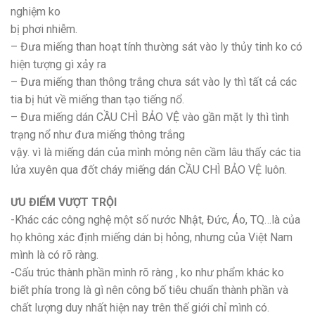
nghiệm ko
bị phơi nhiễm.
– Đưa miếng than hoạt tính thường sát vào ly thủy tinh ko có
hiện tượng gì xảy ra
– Đưa miếng than thông trắng chưa sát vào ly thì tất cả các
tia bị hút về miếng than tạo tiếng nổ.
– Đưa miếng dán CẦU CHÌ BẢO VỆ vào gần mặt ly thì tình
trạng nổ như đưa miếng thông trắng
vậy. vì là miếng dán của mình mỏng nên cầm lâu thấy các tia
lửa xuyên qua đốt cháy miếng dán CẦU CHÌ BẢO VỆ luôn.
ƯU ĐIỂM VƯỢT TRỘI
-Khác các công nghệ một số nước Nhật, Đức, Áo, TQ…là của
họ không xác định miếng dán bị hỏng, nhưng của Việt Nam
mình là có rõ ràng.
-Cấu trúc thành phần mình rõ ràng , ko như phẩm khác ko
biết phía trong là gì nên công bố tiêu chuẩn thành phần và
chất lượng duy nhất hiện nay trên thế giới chỉ mình có.