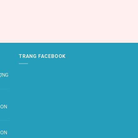
TRANG FACEBOOK
ỢNG
ION
ION