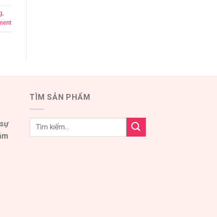
g
,
ment
TÌM SẢN PHẨM
 sự
đám