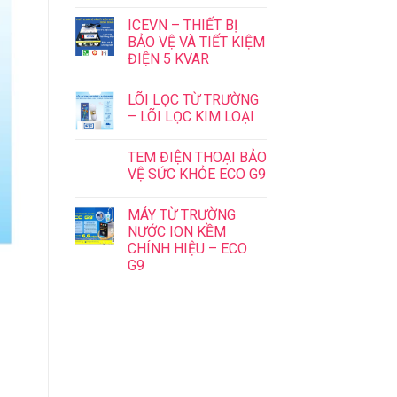
ICEVN – THIẾT BỊ
BẢO VỆ VÀ TIẾT KIỆM
ĐIỆN 5 KVAR
LÕI LỌC TỪ TRƯỜNG
– LÕI LỌC KIM LOẠI
TEM ĐIỆN THOẠI BẢO
VỆ SỨC KHỎE ECO G9
MÁY TỪ TRƯỜNG
NƯỚC ION KỀM
CHÍNH HIỆU – ECO
G9