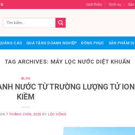
Giới thiệu
Dịch vụ
Sản
ỆU
QUẢNG CÁO
QUÀ TẶNG DOANH NGHIỆP
ĐỒNG PHỤC
SẢN PHẨM DỊ
TAG ARCHIVES:
MÁY LỌC NƯỚC DIỆT KHUẨN
BLOG
ÀNH NƯỚC TỪ TRƯỜNG LƯỢNG TỬ ION
KIỀM
 ON
7 THÁNG CHÍN, 2025
BY
LỘC HỒNG