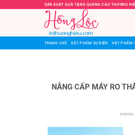
Skip
SẢN XUẤT QUÀ TẶNG QUẢNG CÁO THƯƠNG HI
to
content
TRANG CHỦ
VẬT PHẨM SỰ KIỆN
VẬT PHẨM 
NÂNG CẤP MÁY RO TH
POSTED