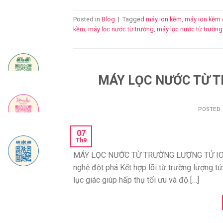
Posted in
Blog
|
Tagged
máy ion kềm
,
máy ion kềm 
kềm
,
máy lọc nước từ trường
,
máy lọc nước từ trường
MÁY LỌC NƯỚC TỪ T
POSTED
07
Th9
MÁY LỌC NƯỚC TỪ TRƯỜNG LƯỢNG TỬ ION K
nghệ đột phá Kết hợp lõi từ trường lượng t
lục giác giúp hấp thụ tối ưu và độ […]