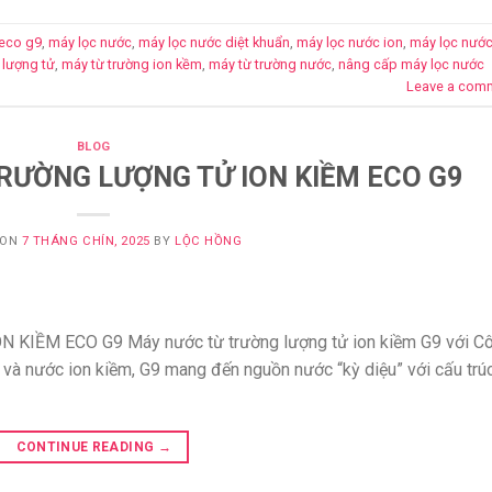
eco g9
,
máy lọc nước
,
máy lọc nước diệt khuẩn
,
máy lọc nước ion
,
máy lọc nước
 lượng tử
,
máy từ trường ion kềm
,
máy từ trường nước
,
nâng cấp máy lọc nước
Leave a com
BLOG
RƯỜNG LƯỢNG TỬ ION KIỀM ECO G9
 ON
7 THÁNG CHÍN, 2025
BY
LỘC HỒNG
IỀM ECO G9 Máy nước từ trường lượng tử ion kiềm G9 với C
ử và nước ion kiềm, G9 mang đến nguồn nước “kỳ diệu” với cấu trú
CONTINUE READING
→