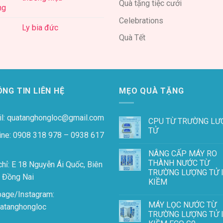
Quà tặng tiệc cưới
Celebrations
Ly bia đức
Quà Tết
NG TIN LIÊN HỆ
MẸO QUÀ TẶNG
l: quatanghongloc@gmail.com
CPU TỪ TRƯỜNG LƯ
TỬ
ine: 0908 318 978 – 0938 617
NÂNG CẤP MÁY RO
THÀNH NƯỚC TỪ
chỉ: E 18 Nguyễn Ái Quốc, Biên
TRƯỜNG LƯỢNG TỬ 
 Đồng Nai
KIỀM
page/Instagram:
MÁY LỌC NƯỚC TỪ
atanghongloc
TRƯỜNG LƯỢNG TỬ 