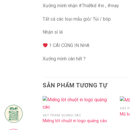
Xưởng mình nhận #Thiếtkế #in , #may
Tất cả các loại mẫu giỏ/ Túi / bóp
Nhận sỉ lẻ
1 CÁI CŨNG IN NHA
Xưởng mình cân hết ?
SẢN PHẨM TƯƠNG TỰ
ÁO
VẬT 
Add to
Add to
Mũ b
VẬT PHẨM QUẢNG CÁO
Wishlist
Wishlist
Miếng lót chuột in logo quảng cáo