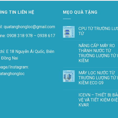
NG TIN LIÊN HỆ
MẸO QUÀ TẶNG
l: quatanghongloc@gmail.com
CPU TỪ TRƯỜNG LƯ
TỬ
ine: 0908 318 978 – 0938 617
NÂNG CẤP MÁY RO
THÀNH NƯỚC TỪ
chỉ: E 18 Nguyễn Ái Quốc, Biên
TRƯỜNG LƯỢNG TỬ 
 Đồng Nai
KIỀM
page/Instagram:
MÁY LỌC NƯỚC TỪ
atanghongloc
TRƯỜNG LƯỢNG TỬ 
KIỀM ECO G9
ICEVN – THIẾT BỊ B
VỆ VÀ TIẾT KIỆM ĐIỆ
KVAR