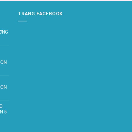
TRANG FACEBOOK
ỢNG
ION
ION
ẢO
N 5