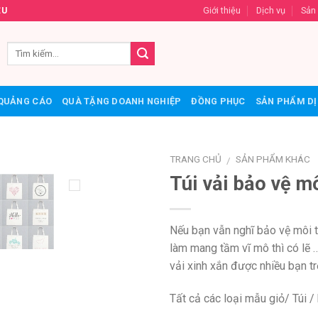
Giới thiệu
Dịch vụ
Sản
ỆU
QUẢNG CÁO
QUÀ TẶNG DOANH NGHIỆP
ĐỒNG PHỤC
SẢN PHẨM DỊ
TRANG CHỦ
SẢN PHẨM KHÁC
/
Túi vải bảo vệ m
Add to
Wishlist
Nếu bạn vẫn nghĩ bảo vệ môi t
làm mang tầm vĩ mô thì có lẽ 
vải xinh xắn được nhiều bạn t
Tất cả các loại mẫu giỏ/ Túi /