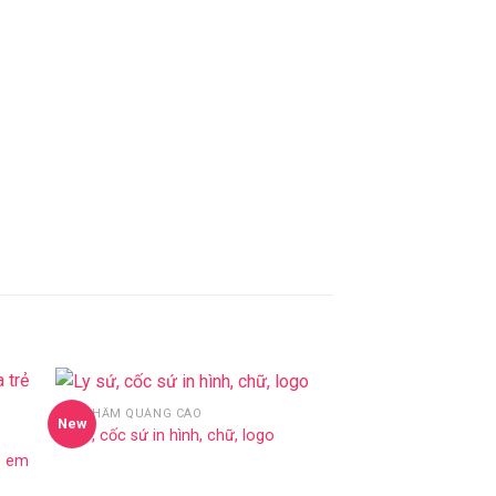
VẬT PHẨM QUẢNG CÁO
New
to
Add to
Ly sứ, cốc sứ in hình, chữ, logo
ist
Wishlist
ẻ em