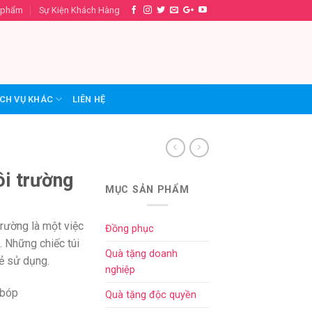
 phẩm
Sự Kiện Khách Hàng
CH VỤ KHÁC
LIÊN HỆ
ôi trường
MỤC SẢN PHẨM
rường là một việc
Đồng phục
… Những chiếc túi
Quà tặng doanh
rẻ sử dụng.
nghiệp
 bóp
Quà tặng độc quyền