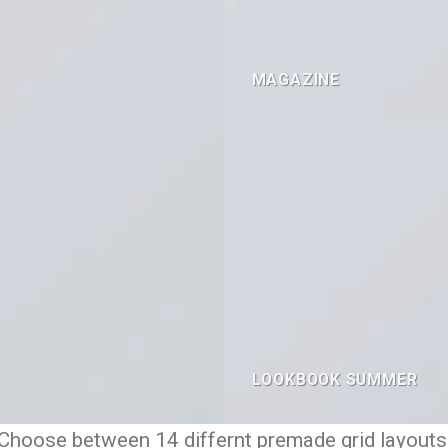
MAGAZINE
LOOKBOOK SUMMER
Choose between 14 differnt premade grid layouts