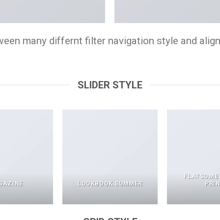
n many differnt filter navigation style and align 
SLIDER STYLE
FLATSOME
GAZINE
LOOKBOOK SUMMER
PRI