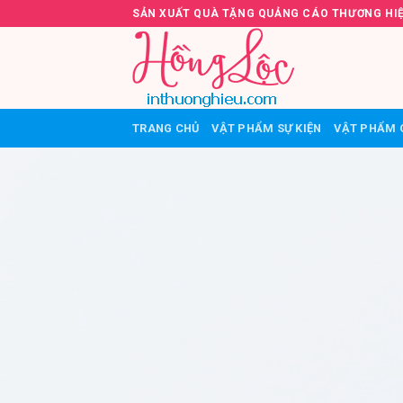
Skip
SẢN XUẤT QUÀ TẶNG QUẢNG CÁO THƯƠNG HI
to
content
TRANG CHỦ
VẬT PHẨM SỰ KIỆN
VẬT PHẨM 