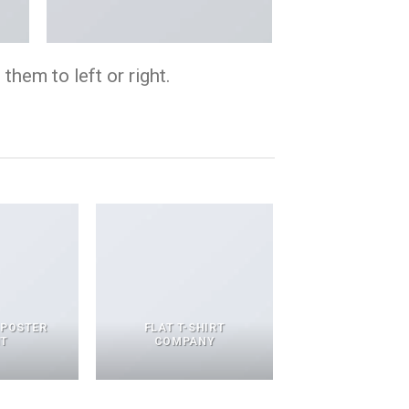
them to left or right.
 POSTER
FLAT T-SHIRT
NT
COMPANY