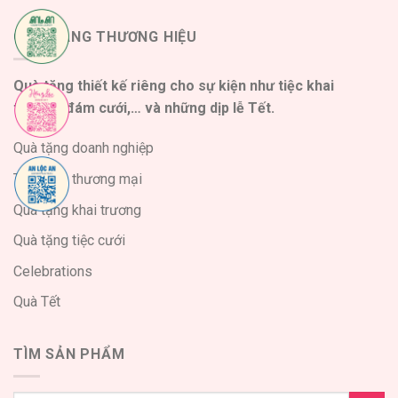
QUÀ TẶNG THƯƠNG HIỆU
Quà tặng thiết kế riêng cho sự kiện như tiệc khai
trương, đám cưới,… và những dịp lễ Tết.
Quà tặng doanh nghiệp
Triển lãm thương mại
Quà tặng khai trương
Quà tặng tiệc cưới
Celebrations
Quà Tết
TÌM SẢN PHẨM