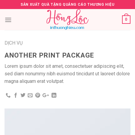
Skip
SẢN XUẤT QUÀ TẶNG QUẢNG CÁO THƯƠNG HIỆU
to
content
0
DỊCH VỤ
ANOTHER PRINT PACKAGE
Lorem ipsum dolor sit amet, consectetuer adipiscing elit,
sed diam nonummy nibh euismod tincidunt ut laoreet dolore
magna aliquam erat volutpat.