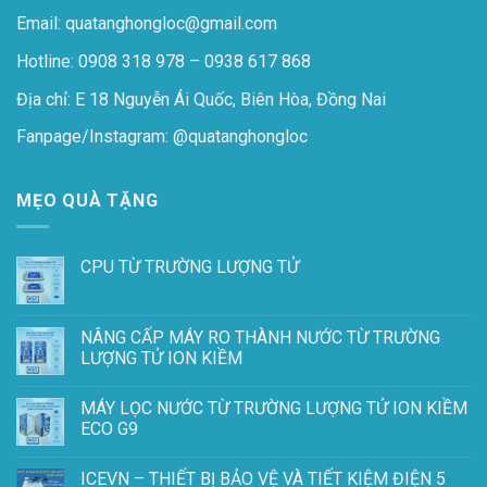
Email: quatanghongloc@gmail.com
Hotline: 0908 318 978 – 0938 617 868
Địa chỉ: E 18 Nguyễn Ái Quốc, Biên Hòa, Đồng Nai
Fanpage/Instagram:
@quatanghongloc
MẸO QUÀ TẶNG
CPU TỪ TRƯỜNG LƯỢNG TỬ
NÂNG CẤP MÁY RO THÀNH NƯỚC TỪ TRƯỜNG
LƯỢNG TỬ ION KIỀM
MÁY LỌC NƯỚC TỪ TRƯỜNG LƯỢNG TỬ ION KIỀM
ECO G9
ICEVN – THIẾT BỊ BẢO VỆ VÀ TIẾT KIỆM ĐIỆN 5