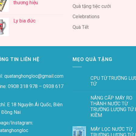
thương hiệu
Quà tặng tiệc cưới
Celebrations
Ly bia đức
Quà Tết
NG TIN LIÊN HỆ
MẸO QUÀ TẶNG
l: quatanghongloc@gmail.com
CPU TỪ TRƯỜNG LƯ
TỬ
ine: 0908 318 978 – 0938 617
NÂNG CẤP MÁY RO
THÀNH NƯỚC TỪ
chỉ: E 18 Nguyễn Ái Quốc, Biên
TRƯỜNG LƯỢNG TỬ 
 Đồng Nai
KIỀM
page/Instagram:
MÁY LỌC NƯỚC TỪ
atanghongloc
TRƯỜNG LƯỢNG TỬ 