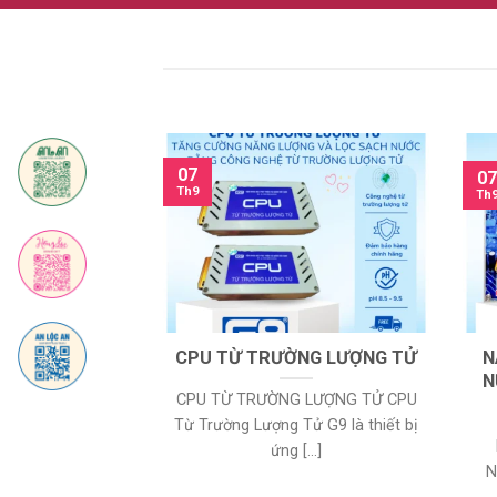
07
07
Th9
Th
ỨC XẠ SÓNG
CPU TỪ TRƯỜNG LƯỢNG TỬ
N
HÍNH HIỆU
N
CPU TỪ TRƯỜNG LƯỢNG TỬ CPU
 XẠ SÓNG ĐIỆN
Từ Trường Lượng Tử G9 là thiết bị
àng bảo vệ sức
ứng [...]
N
[...]