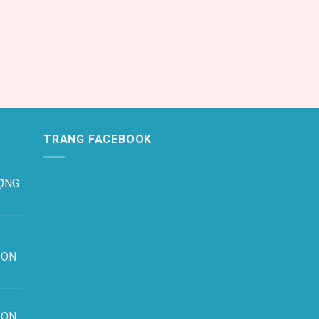
TRANG FACEBOOK
ỢNG
ION
ION