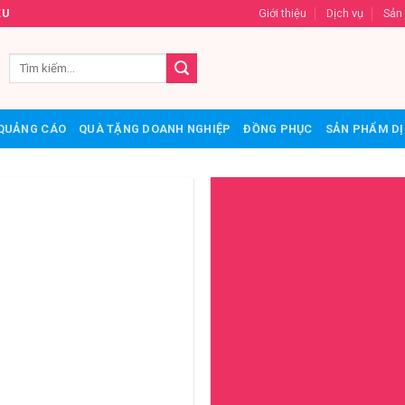
Giới thiệu
Dịch vụ
Sản
ỆU
QUẢNG CÁO
QUÀ TẶNG DOANH NGHIỆP
ĐỒNG PHỤC
SẢN PHẨM DỊ