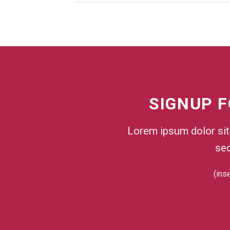
SIGNUP 
Lorem ipsum dolor sit 
se
(ins