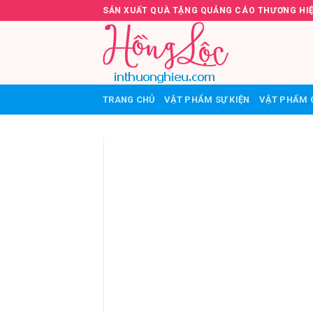
Skip
SẢN XUẤT QUÀ TẶNG QUẢNG CÁO THƯƠNG HI
to
content
TRANG CHỦ
VẬT PHẨM SỰ KIỆN
VẬT PHẨM 