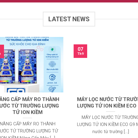
LATEST NEWS
07
Th9
9
ÂNG CẤP MÁY RO THÀNH
MÁY LỌC NƯỚC TỪ TRƯ
ƯỚC TỪ TRƯỜNG LƯỢNG
LƯỢNG TỬ ION KIỀM ECO
TỬ ION KIỀM
MÁY LỌC NƯỚC TỪ TRƯỜN
NÂNG CẤP MÁY RO THÀNH
LƯỢNG TỬ ION KIỀM ECO G9 
ƯỚC TỬ TRƯỜNG LƯỢNG TỬ
nước từ trường [...]