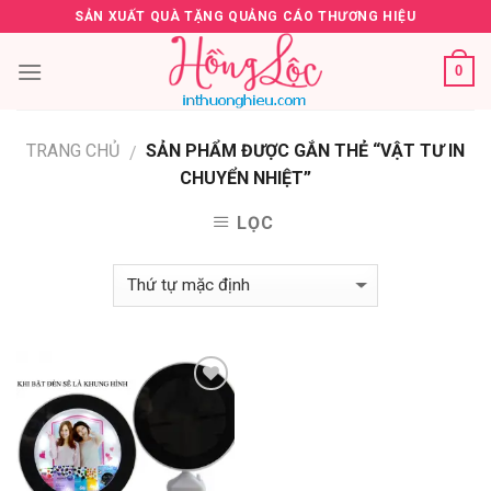
Skip
SẢN XUẤT QUÀ TẶNG QUẢNG CÁO THƯƠNG HIỆU
to
content
0
TRANG CHỦ
SẢN PHẨM ĐƯỢC GẮN THẺ “VẬT TƯ IN
/
CHUYỂN NHIỆT”
LỌC
Add to
Wishlist