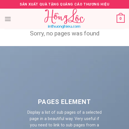
Skip
SẢN XUẤT QUÀ TẶNG QUẢNG CÁO THƯƠNG HIỆU
to
content
0
Sorry, no pages was found
PAGES ELEMENT
Display a list of sub pages of a selected
page in a beautiful way. Very useful if
you need to link to sub pages from a