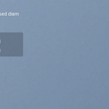
 sed diam
0
C