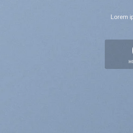
Lorem ip
H