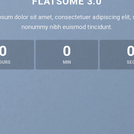
FLATSOME 3.0
sum dolor sit amet, consectetuer adipiscing elit,
nonummy nibh euismod tincidunt.
0
0
OURS
MIN
SE